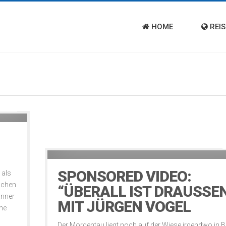
HOME
REIS
nada
12 years ago
SPONSORED VIDEO:
 als
schen
“ÜBERALL IST DRAUSSE
änner
MIT JÜRGEN VOGEL
ne
Der Morgentau liegt noch auf der Wiese irgendwo in 