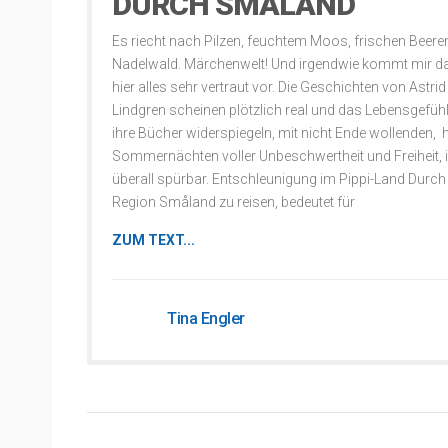
DURCH SMÅLAND
Es riecht nach Pilzen, feuchtem Moos, frischen Beere
Nadelwald. Märchenwelt! Und irgendwie kommt mir d
hier alles sehr vertraut vor. Die Geschichten von Astrid
Lindgren scheinen plötzlich real und das Lebensgefüh
ihre Bücher widerspiegeln, mit nicht Ende wollenden, h
Sommernächten voller Unbeschwertheit und Freiheit, i
überall spürbar. Entschleunigung im Pippi-Land Durch 
Region Småland zu reisen, bedeutet für
ZUM TEXT...
Tina Engler