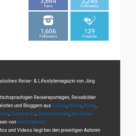
3,664
2,245
Fans
Followers
1,606
129
Followers
Freunde
eutsches Reise- & Lifestylemagazin von Jörg
tschsprachigen Reisereportagen, Reisebilder
alisten und Bloggern aus
Europa
,
Afrika
,
Asien
,
rika
,
Südamerika
,
Zentralamerika
,
Australien
rsen von
Kreuzfahrten
.
tos und Videos liegt bei den jeweiligen Autoren