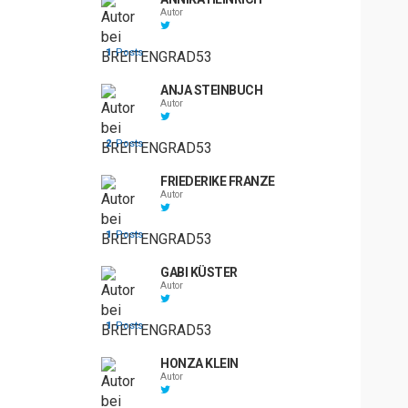
Autor
1
Posts
ANJA STEINBUCH
Autor
2
Posts
FRIEDERIKE FRANZE
Autor
1
Posts
GABI KÜSTER
Autor
1
Posts
HONZA KLEIN
Autor