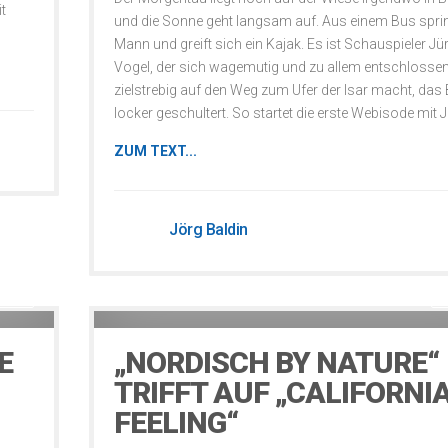
t
und die Sonne geht langsam auf. Aus einem Bus sprin
Mann und greift sich ein Kajak. Es ist Schauspieler Jü
Vogel, der sich wagemutig und zu allem entschlosse
zielstrebig auf den Weg zum Ufer der Isar macht, das
locker geschultert. So startet die erste Webisode mit 
ZUM TEXT...
Jörg Baldin
eden
O
12 years ago
E
„NORDISCH BY NATURE“
TRIFFT AUF „CALIFORNI
FEELING“