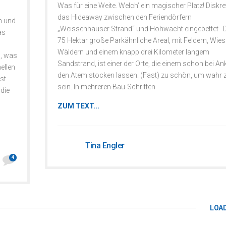
Was für eine Weite. Welch’ ein magischer Platz! Diskret
das Hideaway zwischen den Feriendörfern
n und
„Weissenhäuser Strand“ und Hohwacht eingebettet. 
as
75 Hektar große Parkähnliche Areal, mit Feldern, Wies
Wäldern und einem knapp drei Kilometer langem
l, was
Sandstrand, ist einer der Orte, die einem schon bei An
ellen
den Atem stocken lassen. (Fast) zu schön, um wahr 
st
sein. In mehreren Bau-Schritten
die
ZUM TEXT...
Tina Engler
4
LOA