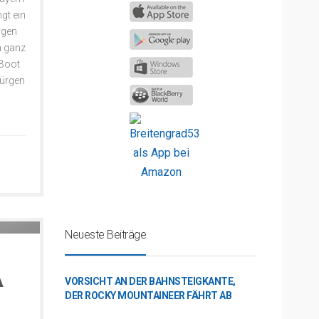
gt ein
rgen
n ganz
 Boot
Jürgen
stsee
Neueste Beiträge
A
VORSICHT AN DER BAHNSTEIGKANTE,
DER ROCKY MOUNTAINEER FÄHRT AB