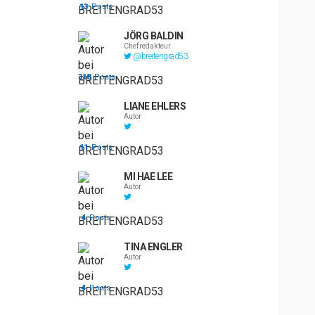
13
Posts
JÖRG BALDIN
Chefredakteur
@breitengrad53
318
Posts
LIANE EHLERS
Autor
11
Posts
MI HAE LEE
Autor
4
Posts
TINA ENGLER
Autor
4
Posts