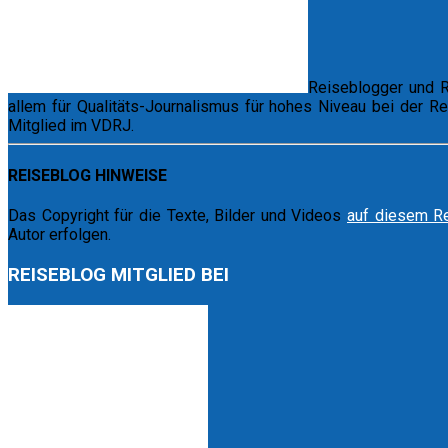
Reiseblogger und Re
allem für Qualitäts-Journalismus für hohes Niveau bei der R
Mitglied im VDRJ.
REISEBLOG HINWEISE
Das Copyright für die Texte, Bilder und Videos
auf diesem R
Autor erfolgen.
REISEBLOG MITGLIED BEI