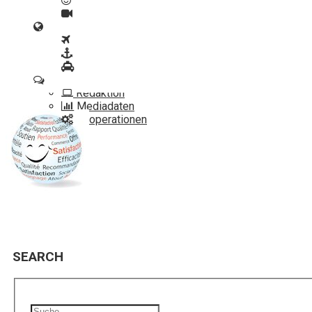
Verlosungen
Video
News
Reise-News
Kreuzfahrt-News
Auto-News
Kontakt
Redaktion
Mediadaten
Kooperationen
SEARCH