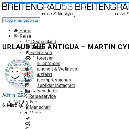
Toggle navigation
Home
Reise
Deutschland
URLAUB AUF ANTIGUA – MARTIN CY
Europa
Fernreisen
Autoreisen
Familienreisen
Gesundheit & Wellness
Kreuzfahrt
Reiseimpressionen
Reisebilder Instagram
Reisevideos
Admin_B53
Reiseservice
Lifestyle
6. März 2016
Menschen
Musik
Produkttest
Technik