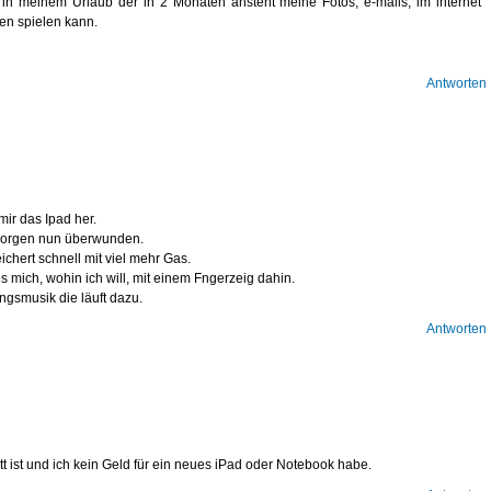
in meinem Urlaub der in 2 Monaten ansteht meine Fotos, e-mails, im internet
en spielen kann.
Antworten
ir das Ipad her.
 Sorgen nun überwunden.
chert schnell mit viel mehr Gas.
es mich, wohin ich will, mit einem Fngerzeig dahin.
ngsmusik die läuft dazu.
Antworten
t ist und ich kein Geld für ein neues iPad oder Notebook habe.