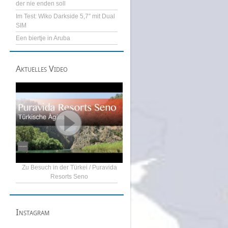
der nie enden soll
Im Test: Wiko Darkside 5,7″ mit Dual
SIM
Een biertje in Aruba
Aktuelles Video
Zu Besuch in der Türkei / Puravida
Resorts Seno
Instagram