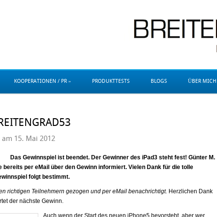
gazin breitengrad53 von jörg baldin. 
KOOPERATIONEN / PR
»
PRODUKTTESTS
BLOGS
ÜBER MICH
BREITENGRAD53
am 15. Mai 2012
Das Gewinnspiel ist beendet. Der Gewinner des iPad3 steht fest! Günter M.
 bereits per eMail über den Gewinn informiert. Vielen Dank für die tolle
innspiel folgt bestimmt.
en richtigen Teilnehmern gezogen und per eMail benachrichtigt.
Herzlichen Dank
rtet der nächste Gewinn.
Auch wenn der Start des neuen iPhone5 bevorsteht, aber wer