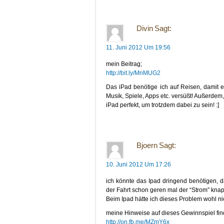
Divin
Sagt:
11. Juni 2012 Um 19:56
mein Beitrag;
http://bit.ly/MnMUG2
Das iPad benötige ich auf Reisen, damit es
Musik, Spiele, Apps etc. versüßt! Außerdem
iPad perfekt, um trotzdem dabei zu sein! :]
Bjoern
Sagt:
10. Juni 2012 Um 17:26
ich könnte das Ipad dringend benötigen, 
der Fahrt schon geren mal der “Strom” knap
Beim Ipad hätte ich dieses Problem wohl ni
meine Hinweise auf dieses Gewinnspiel find
http://on.fb.me/MZmY6x