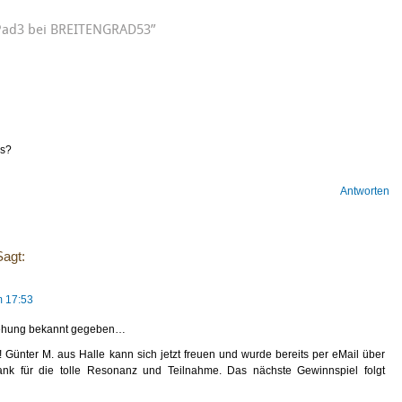
Pad3 bei BREITENGRAD53”
ds?
Antworten
Sagt:
m 17:53
 Ziehung bekannt gegeben…
! Günter M. aus Halle kann sich jetzt freuen und wurde bereits per eMail über
ank für die tolle Resonanz und Teilnahme. Das nächste Gewinnspiel folgt