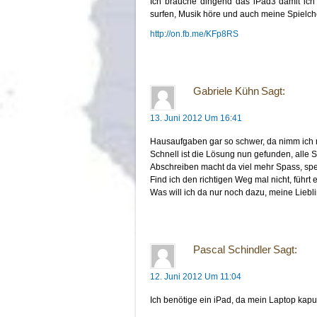
Ich brauche dingend das iPad3 damit ich 
surfen, Musik höre und auch meine Spielch
http://on.fb.me/KFp8RS
Gabriele Kühn
Sagt:
13. Juni 2012 Um 16:41
Hausaufgaben gar so schwer, da nimm ich m
Schnell ist die Lösung nun gefunden, alle
Abschreiben macht da viel mehr Spass, spei
Find ich den richtigen Weg mal nicht, führt 
Was will ich da nur noch dazu, meine Liebli
Pascal Schindler
Sagt:
12. Juni 2012 Um 11:04
Ich benötige ein iPad, da mein Laptop kaput