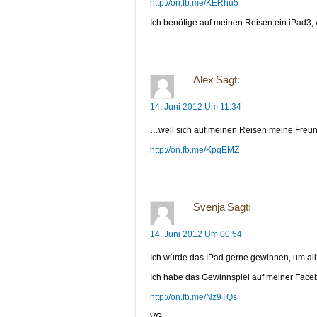
http://on.fb.me/KERhu5
Ich benötige auf meinen Reisen ein iPad3, w
Alex
Sagt:
14. Juni 2012 Um 11:34
…weil sich auf meinen Reisen meine Freun
http://on.fb.me/KpqEMZ
Svenja
Sagt:
14. Juni 2012 Um 00:54
Ich würde das IPad gerne gewinnen, um allze
Ich habe das Gewinnspiel auf meiner Facebo
http://on.fb.me/Nz9TQs