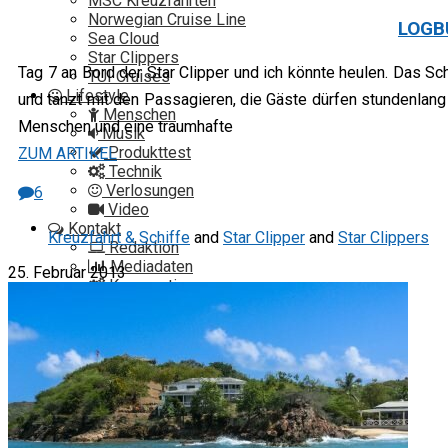
MSC Kreuzfahrten
Norwegian Cruise Line
LOGB
Sea Cloud
Star Clippers
Tag 7 an Bord der Star Clipper und ich könnte heulen. Das Sc
TUI Cruises
Lifestyle
und tanzt mit den Passagieren, die Gäste dürfen stundenlang d
Menschen
Menschen und eine traumhafte
Musik
Produkttest
ZUM ARTIKEL
Technik
Verlosungen
6
Video
Kontakt
Kreuzfahrt & Schiffe
and
Star Clipper
and
Star Clippers
Redaktion
Mediadaten
25. Februar 2013
Kooperationen