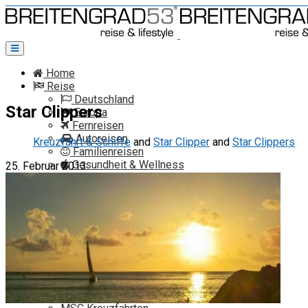
Toggle
navigation
Home
Reise
Deutschland
Star Clippers
Europa
Fernreisen
Autoreisen
Kreuzfahrt & Schiffe
and
Star Clipper
and
Star Clippers
Familienreisen
Gesundheit & Wellness
25. Februar 2013
Reiseservice
Reise-News
Kreuzfahrt-News
Auto-News
Kreuzfahrt
AIDA
Costa Kreuzfahrten
Hapag-Lloyd Cruises
Holland America Line
Iceland Pro Cruises