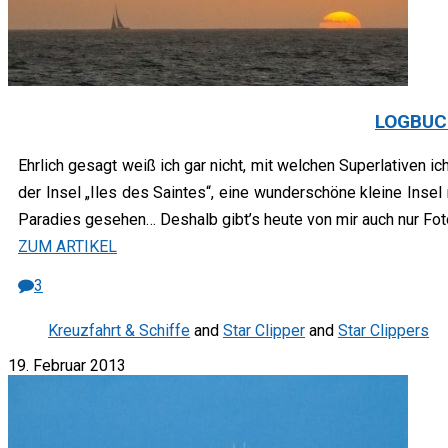
LOGBUCH
Ehrlich gesagt weiß ich gar nicht, mit welchen Superlativen 
der Insel „Iles des Saintes“, eine wunderschöne kleine Inse
Paradies gesehen… Deshalb gibt’s heute von mir auch nur Fo
ZUM ARTIKEL
3
Kreuzfahrt & Schiffe
and
Star Clipper
and
Star Clippers
19. Februar 2013