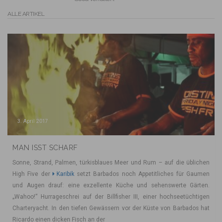
ALLE ARTIKEL
3. April 2017
MAN ISST SCHARF
Sonne, Strand, Palmen, türkisblaues Meer und Rum – auf die üblichen
High Five der
Karibik
setzt Barbados noch Appetitliches für Gaumen
und Augen drauf: eine exzellente Küche und sehenswerte Gärten.
„Wahoo!“ Hurrageschrei auf der Billfisher III, einer hochseetüchtigen
Charteryacht. In den tiefen Gewässern vor der Küste von Barbados hat
Ricardo einen dicken Fisch an der