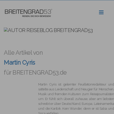
Toggl
naviga
Alle Artikel von
Martin Cyris
für BREITENGRAD53.de
Martin Cyris ist gelernter Feuilletonredakteur und
sattelte aus Leidenschaft und Neugier für Menschen,
Musik und fremden Kulturen zum Reisejournalisten
um. Er fühlt sich überall zuhause, aber am liebsten
schreibt er über Deutschland, Europa, Lateinamerika
und die Karibik. Kein Wunder, denn er ist Salsa und
Soca verfallen.