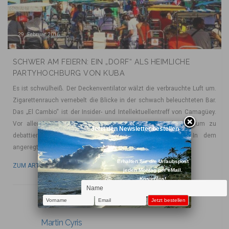
29. Februar 2016
SCHWER AM FEIERN: EIN „DORF“ ALS HEIMLICHE
PARTYHOCHBURG VON KUBA
Es ist schwülheiß. Der Deckenventilator wälzt die verbrauchte Luft um.
Zigarettenrauch vernebelt die Blicke in der schwach beleuchteten Bar.
Das „El Cambio“ ist der Insider- und Intellektuellentreff von Camagüey.
Vor allem am Wochenende schaut Jung und Alt herein, um zu
Jetzt den Newsletter bestellen
debattieren und den neuesten Tratsch auszutauschen. In dem
angeregten Stimmengewirr versteht man fast sein eigenes
Erhalten Sie die Urlaubspost
ZUM ARTIKEL
jeden Montag per eMail.
Kostenlos!
Martin Cyris