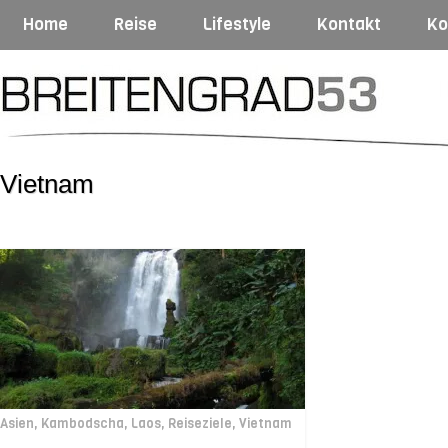
Home
Reise
Lifestyle
Kontakt
Ko
Vietnam
Asien
,
Kambodscha
,
Laos
,
Reiseziele
,
Vietnam