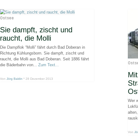
Ostsee
Sie dampft, zischt und
raucht, die Molli
Die Dampflok “Molli” fährt durch Bad Doberan in
Richtung Kühlungsborn. Sie dampft, zischt und
raucht, die Molli aus Bad Doberan. Seit 1886 fährt
Osts
die Bäderbahn von...
Zum Text...
Mi
Von
Jörg Baldin
* 28 Dezember 2013
Str
Os
Wer w
Lokfü
alten
rausk
Von
Jö