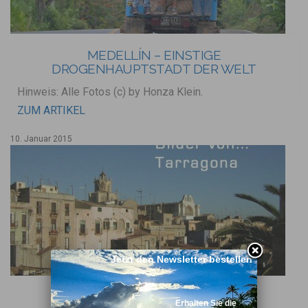
MEDELLÍN – EINSTIGE
DROGENHAUPTSTADT DER WELT
Hinweis: Alle Fotos (c) by Honza Klein.
ZUM ARTIKEL
10. Januar 2015
Jetzt den Newsletter bestellen
AUF DEN SPUREN DER RÖMER IN
Erhalten Sie die