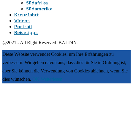
Südafrika
Südamerika
Kreuzfahrt
Videos
Portrait
Reisetipps
@2021 - All Right Reserved. BALDIN.
Diese Website verwendet Cookies, um Ihre Erfahrungen zu
verbessern. Wir gehen davon aus, dass dies für Sie in Ordnung ist,
aber Sie können die Verwendung von Cookies ablehnen, wenn Sie
dies wünschen.
OK
Weiterlesen