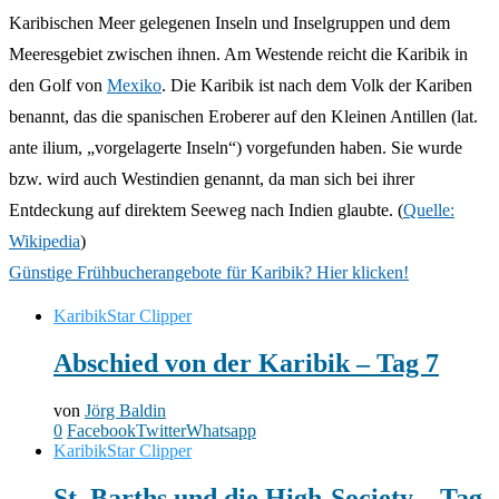
Karibischen Meer gelegenen Inseln und Inselgruppen und dem
Meeresgebiet zwischen ihnen. Am Westende reicht die Karibik in
den Golf von
Mexiko
. Die Karibik ist nach dem Volk der Kariben
benannt, das die spanischen Eroberer auf den Kleinen Antillen (lat.
ante ilium, „vorgelagerte Inseln“) vorgefunden haben. Sie wurde
bzw. wird auch Westindien genannt, da man sich bei ihrer
Entdeckung auf direktem Seeweg nach Indien glaubte. (
Quelle:
Wikipedia
)
Günstige Frühbucherangebote für Karibik? Hier klicken!
Karibik
Star Clipper
Abschied von der Karibik – Tag 7
von
Jörg Baldin
0
Facebook
Twitter
Whatsapp
Karibik
Star Clipper
St. Barths und die High-Society – Tag