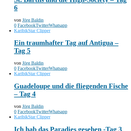
6
von
Jörg Baldin
0
Facebook
Twitter
Whatsapp
Karibik
Star Clipper
Ein traumhafter Tag auf Antigua –
Tag 5
von
Jörg Baldin
0
Facebook
Twitter
Whatsapp
Karibik
Star Clipper
Guadeloupe und die fliegenden Fische
– Tag 4
von
Jörg Baldin
0
Facebook
Twitter
Whatsapp
Karibik
Star Clipper
Ich hab das Paradies gesehen -Tag 3