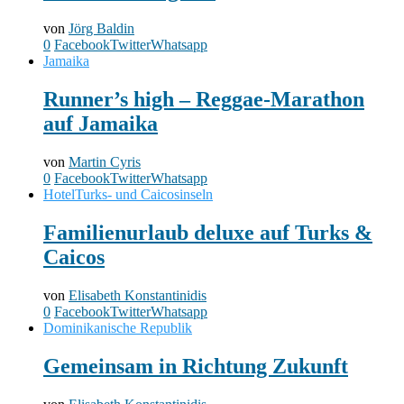
von
Jörg Baldin
0
Facebook
Twitter
Whatsapp
Jamaika
Runner’s high – Reggae-Marathon
auf Jamaika
von
Martin Cyris
0
Facebook
Twitter
Whatsapp
Hotel
Turks- und Caicosinseln
Familienurlaub deluxe auf Turks &
Caicos
von
Elisabeth Konstantinidis
0
Facebook
Twitter
Whatsapp
Dominikanische Republik
Gemeinsam in Richtung Zukunft