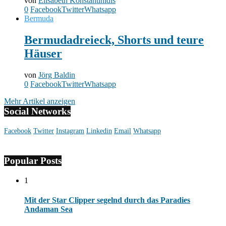
von
Elisabeth Konstantinidis
0
Facebook
Twitter
Whatsapp
Bermuda
Bermudadreieck, Shorts und teure
Häuser
von
Jörg Baldin
0
Facebook
Twitter
Whatsapp
Mehr Artikel anzeigen
Social Networks
Facebook
Twitter
Instagram
Linkedin
Email
Whatsapp
Popular Posts
1
Mit der Star Clipper segelnd durch das Paradies
Andaman Sea