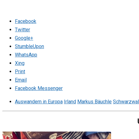
Facebook
Twitter
Google+
StumbleUpon
WhatsApp
Xing
Print
Email
Facebook Messenger
Auswandern in Europa
Irland
Markus Bäuchle
Schwarzwa