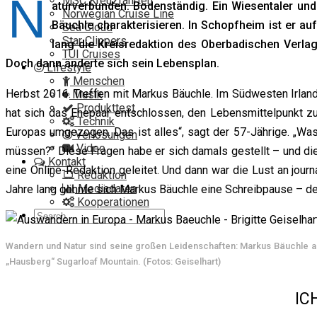
N
MSC Kreuzfahrten
aturverbunden. Bodenständig. Ein Wiesentaler und
Norwegian Cruise Line
Bäuchle charakterisieren. In Schopfheim ist er auf
Sea Cloud
Star Clippers
lang die Kreisredaktion des Oberbadischen Verlag
TUI Cruises
Doch dann änderte sich sein Lebensplan.
Lifestyle
Menschen
Herbst 2016. Treffen mit Markus Bäuchle. Im Südwesten Irland
Musik
Produkttest
hat sich das Ehepaar entschlossen, den Lebensmittelpunkt zu
Technik
Europas umgezogen. Das ist alles“, sagt der 57-Jährige. „Was 
Verlosungen
Video
müssen?“ Diese Fragen habe er sich damals gestellt – und die
Kontakt
eine Online-Redaktion geleitet. Und dann war die Lust an journa
Redaktion
Mediadaten
Jahre lang gönnte sich Markus Bäuchle eine Schreibpause – de
Kooperationen
Wandern und Natur sind seine großen Leidenschaften: Markus Bäuchle auf
„Hausberg“ Sugarloaf Mountain. (Fotos: Geiselhart)
IC