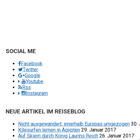
SOCIAL ME
Facebook
Twitter
Google
Youtube
Rss
Instagram
NEUE ARTIKEL IM REISEBLOG
Nicht ausgewandert, innerhalb Europas umgezogen
30.
Kitesurfen lernen in Ägypten
29. Januar 2017
Auf Skiern durch König Laurins Reich
26. Januar 2017