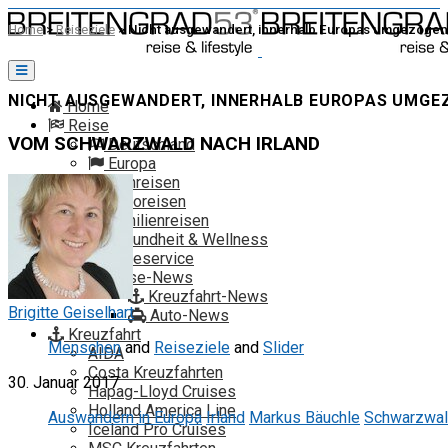
Home
>
Reiseziele
>
Nicht ausgewandert, innerhalb Europas umgezogen
Toggle
navigation
NICHT AUSGEWANDERT, INNERHALB EUROPAS UMGE
Home
Reise
VOM SCHWARZWALD NACH IRLAND
Deutschland
Europa
Fernreisen
Autoreisen
Familienreisen
Gesundheit & Wellness
Reiseservice
Reise-News
Kreuzfahrt-News
Brigitte Geiselhart
Auto-News
Kreuzfahrt
Menschen
and
Reiseziele
and
Slider
AIDA
Costa Kreuzfahrten
30. Januar 2017
Hapag-Lloyd Cruises
Holland America Line
Auswandern in Europa
Irland
Markus Bäuchle
Schwarzwa
Iceland Pro Cruises