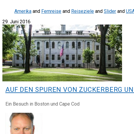
Amerika
and
Fernreise
and
Reiseziele
and
Slider
and
US
29. Juni 2016
AUF DEN SPUREN VON ZUCKERBERG U
Ein Besuch in Boston und Cape Cod